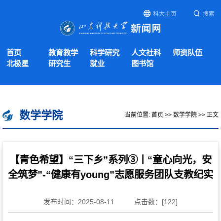
科大主页
搜索
首页
教育教学
科学研究
人文社科
师资队伍
北极星
研究生
就业
图书馆
数学学院
当前位置:
首页
>>
数学学院
>> 正文
【青色希望】“三下乡”系列③丨“童心向光，安
全筑梦”-“健康有young”志愿服务团队支教纪实
发布时间：2025-08-11
点击数：[
122
]