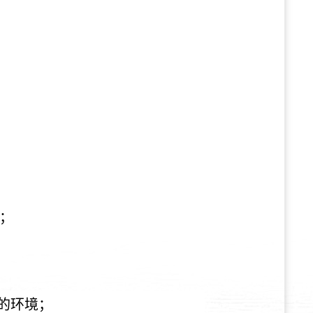
；
赢的环境；