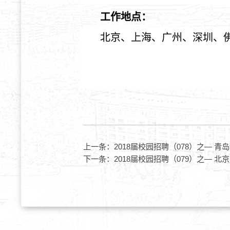
工作
地点：
北京
、
上海
、广州
、
深圳
、
上一条：
2018届校园招聘（078）之— 
下一条：
2018届校园招聘（079）之— 