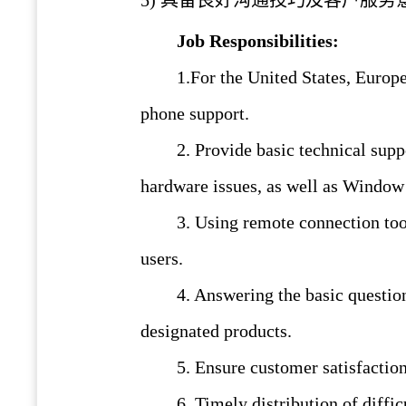
5)
具备良好沟通技巧及客户服务
Job Responsibilities:
1.For the United States, Europe
phone support
.
2. Provide basic technical sup
hardware issues, as well as Window 
3. Using remote connection too
users.
4. Answering the basic question
designated products.
5. Ensure customer satisfaction
6. Timely distribution of diffic