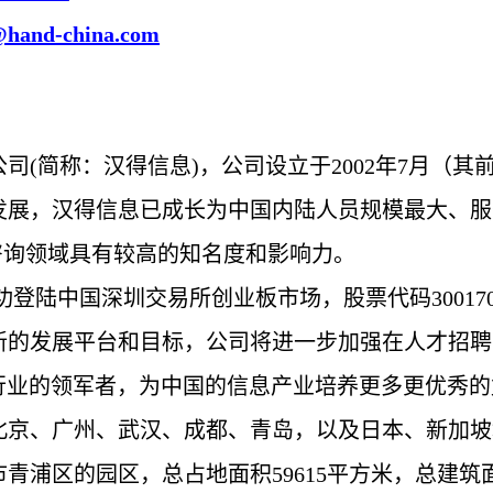
g@hand-china.com
公司
(
简
称：
汉
得信息
)
，公司
设
立于
2002
年
7
月（其
发
展，
汉
得信息已成
长为
中国内
陆
人
员规
模最大、服
咨
询领
域具有
较
高的知名度和影响力。
功登
陆
中国深圳交易所
创业
板市
场
，股票代
码
30017
新的
发
展平台和目
标
，公司将
进
一步加
强
在人才招聘
行
业
的
领军
者，
为
中国的信息
产业
培养更多更
优
秀的
北京、广州、武
汉
、成都、青
岛
，以及日本、新加坡
市青浦区的园区，
总
占地面
积
59615
平方米，
总
建筑