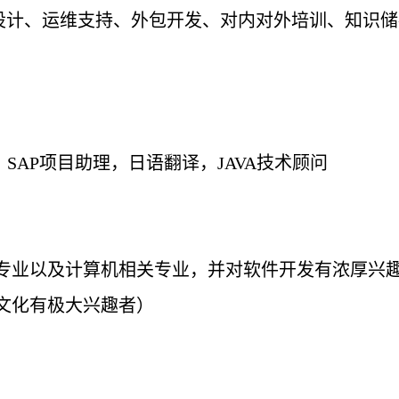
设计
、运
维
支持、外包开
发
、
对
内
对
外培
训
、知
识储
，
SAP
项目助理，日语翻译，
JAVA
技术顾问
专业
以及
计
算机相关
专业
，
并
对软
件开
发
有
浓
厚
兴
文化有极大
兴
趣者）