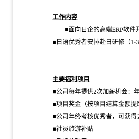
工作内容
■面向日企的高端
ERP
软
件
■日
语优
秀者安排赴日研修（
1-
主要福利
项
目
■公司每年提供
2
次加薪机会：
■
项
目
奖
金（按
项
目
结
算金
额
提
■公司年
终
考核
优
秀者，可
获
得
■社
员
旅游
补贴