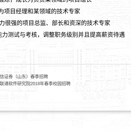
为项
目
经
理和某
领
域的技
术专
家
力很
强
的
项
目
总监
、部
长
和
资
深的技
术专
家
能力
测试
与考核，
调
整
职务级别
并且提高薪
资
待遇
 中信证券（山东）春季招聘
中国联通软件研究院2018年春季校园招聘