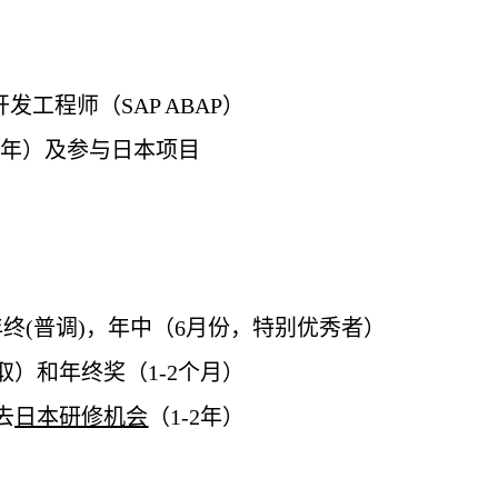
开
发
工程
师
（
SAP ABAP
）
3
年）及参与日本
项
目
年
终
(
普
调
)
，年中（
6
月份，特
别优
秀者）
取）和年
终奖
（
1-2
个月）
去
日本研修机会
（
1-2
年）