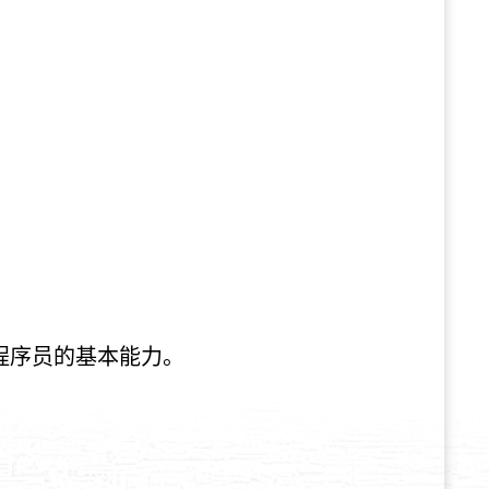
程序
员
的基本能力。