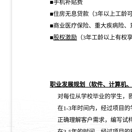
■手机
补贴费
■住房无息
贷
款（
3
年以上工
龄
■商
业
医
疗
保
险
、重大疾病
险
、
■
股
权
激励
（
3
年工
龄
以上有
权
职业发
展
规
划（
软
件、
计
算机
对
每位从学校
毕业
的学生，
在
1-3
年
时间
内，
经过项
目的
正确理解客
户
需求，
编
写
试
在
3-5
年的
时间
，
经过项
目的