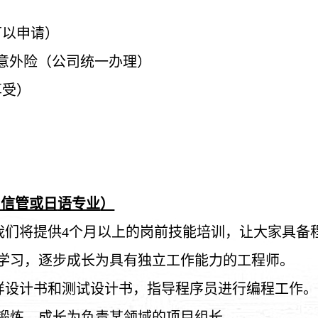
可以申
请
）
意外
险
（公司
统
一
办
理）
享受）
、信管或日
语专业
）
我
们
将提供
4
个月以上的
岗
前技能培
训
，
让
大家具
备
学
习
，逐步成
长为
具有独立工作能力的工程
师
。
样设计书
和
测试设计书
，指
导
程序
员进
行
编
程工作。
锻炼
，成
长为负责
某
领
域的
项
目
组长