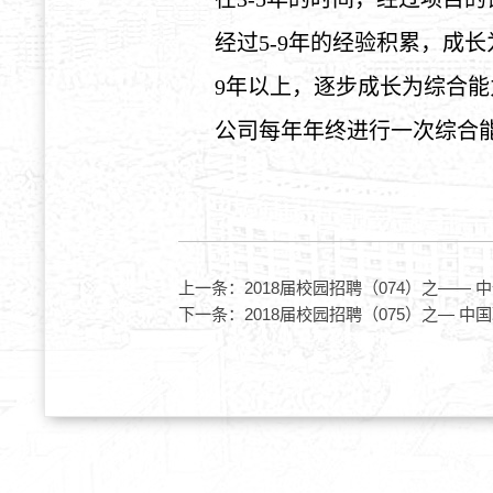
经过
5-9
年的
经验积
累，成
长
9
年以上，逐步成
长为综
合能
公司每年年
终进
行一次
综
合
上一条：
2018届校园招聘（074）之——
下一条：
2018届校园招聘（075）之— 