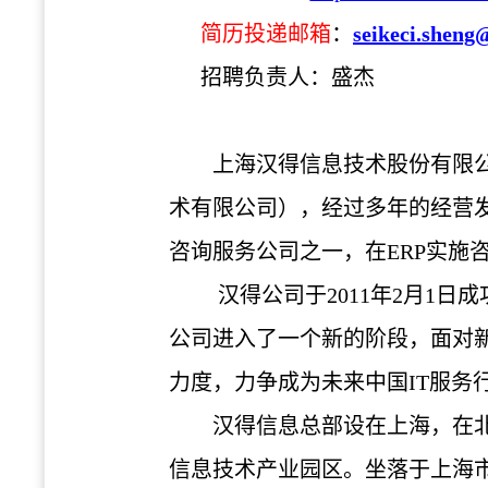
简历
投
递邮
箱
：
seikeci.shen
招聘
负责
人：盛杰
上海
汉
得信息技
术
股份有限
术
有限公司），
经过
多年的
经营
咨
询
服
务
公司之一，在
ERP
实
施
汉
得公司于
2011
年
2
月
1
日成
公司
进
入了一个新的
阶
段，面
对
力度，力争成
为
未来中国
IT
服
务
汉
得信息
总
部
设
在上海，在
信息技
术产业
园区。坐落于上海