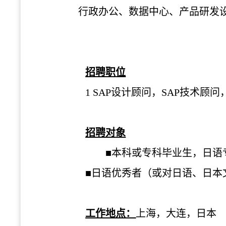
行政
办
公、数据中心、
产
品研
发
招聘
职
位
1 SAP
设计顾问，
SAP
技术顾问
招聘
对
象
■本科
或专科
毕业
生，日
语
■日
语优
秀者（或
对
日
语
、日本
工作地点：
上海，大连，日本