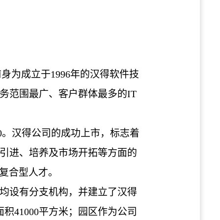
前身
为
成立于
1996
年的
汉
得
软
件技
务
范
围
最广、客
户
群体最多的
IT
0
。
汉
得公司的成功上市，
标
志着
引
进
、培养及市
场
开拓等方面的
复合型人才。
均
设
有分支机构，并建立了
汉
得
面
积
41000
平方米；园区作
为
公司