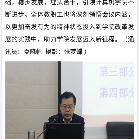
础，稳步发展，埋头苦干，引领计算机学院不
断进步。全体教职工
也将
深刻
领悟
会议
内涵
，
以更加奋发有为的精神状态
投入
到
学院
改革
发
展的
实践中
，助力
学院发展
迈入新征程
。（通
讯员：夏晓帆
摄影：张梦蝶
）