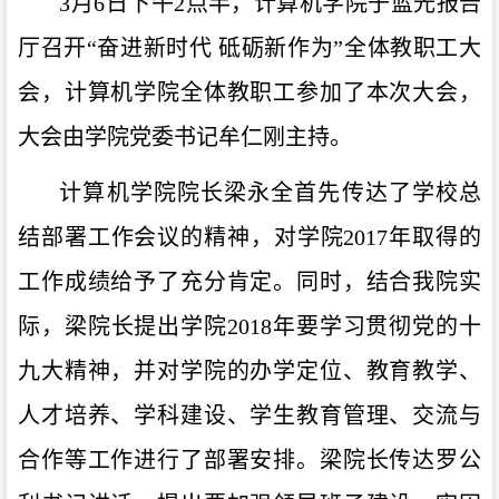
3
月
6日下午2点半，计算机学院
于蓝光报告
厅召开
“奋进新时代
砥砺新作为
”
全体教职工大
会，计算机学院全体教职工参加了本次大会，
大会由学院党委书记牟仁刚主持。
计算机学院院长梁永全
首先
传达了学校总
结部署工作会议的精神，
对
学院
2017年
取得
的
工作
成绩
给予
了
充分肯定
。
同时
，
结合我院实
际，梁
院长
提出学院
2018年要学习贯彻党的十
九大精神，
并
对学院的办学定位、教育教学、
人才培养、学科建设、学生教育管理、交流与
合作等工作进行了部署安排。梁院长传达罗公