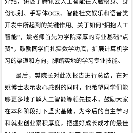
介绍
，讲述了腾讯云人工智能在人脸核身、身
份识别、手写体
OCR、智能社交娱乐和语音类
开发中所起到的
关键
作用。
关于如何
“拥抱人工
智能”
，
姚老师首先为学院深厚的专业基础
“点
赞”，鼓励
同学们
扎实数学功底，扩展计算机学
习的渠道和方向
，脚踏实地
的
学习专业
技能
。
最后
，
樊院长对此次报告进行总结，
在对
姚博士表示衷心感谢的同时，他希望
同学
们能
够
更多地了解人工智能
等领先技术
，
鼓励大家
在
本科阶段打
下坚实基础，为
今后的
自主
学习
和
就业
创业累积厚度，把握好成长成才的最佳