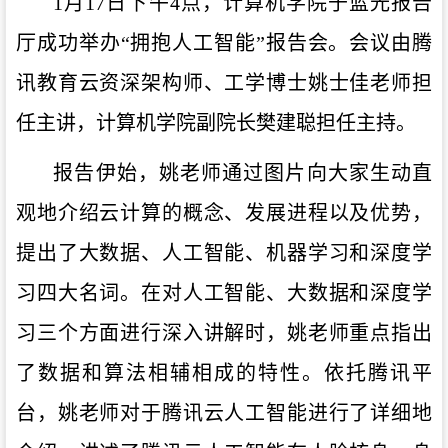
1月1
7
日下午
4
点，计算机
学院于
蓝光报告
厅成功举办
“拥抱人工智能”报告会。
会议由
腾
讯教育云资深架构师
、
工学博士姚士佳老师
担
任主讲
，计算机
学院
副院长樊建聪
担任
主持。
报告伊始，姚老师通过图片向大家生动直
观地介绍云计算的概念、发展进程以及优势，
提出
了
大数据、人工智能、机器学习和深度学
习四大名词
。在
对人工智能、大数据和深度学
习三个方面进行深入讲解
时
，姚老师
重点指出
了
数据和算法相辅相成的
特性
。
依托腾讯平
台，
姚老师
对于
腾讯云人工智能
进行了详细地