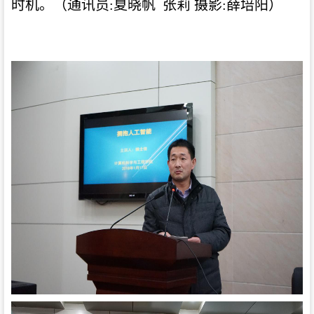
时机
。（通讯员
:夏晓帆 张莉 摄影:薛培阳）