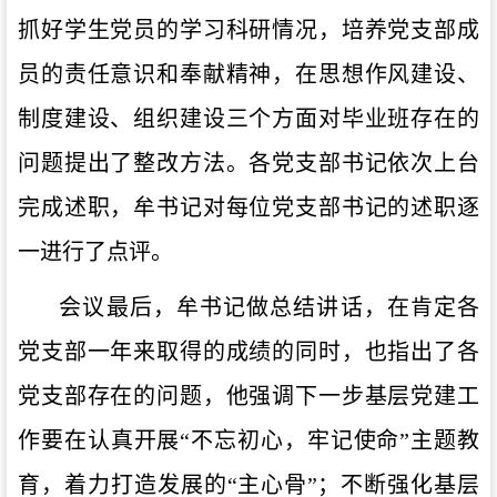
抓好学生党员的学习科研情况，培养党支部成
员的责任意识和奉献精神，
在思想作风建设、
制度建设、组织建设三个方面
对毕业班存在的
问题提出了整改方法。
各
党支部书记
依次
上台
完成述职，
牟书记
对每位党支部书记的述职逐
一进行了点评
。
会议
最后，
牟书记做总结
讲话
，
在
肯定
各
党支部一年来取得的成绩
的同时
，也
指
出了各
党支部存在的问题，
他强调
下一步基层党建工
作要在认真开展
“不忘初心，牢记使命”主题教
育，着力打造发展的“主心骨”
；
不断强化基层