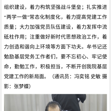
组织建设，着力构筑坚强战斗堡垒
；
扎实推进
“两学一做”常态化制度化，着力提高党建工作
质
量；
大力加强党员队伍建设，着力发挥中流
砥柱作用
；
注重做好新时代思想政治工作，着
力创造和谐向上环境
等方面
下功夫。
牟书记还
勉励
基层党务工作者
们，
要不忘初心、牢记使
命，勤勉工作，积极担当，不断开创我院基层
党建工作的新局面。
（通讯员：冯奕铭
史敏
摄
影：张梦蝶）