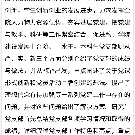
创新，学生创新创业的发展进步，力求发挥全
院人力物力资源优势，夯实基层党建，把党建
与教学、科研等工作紧密结合，促进系、学院
建设发展上台阶、上水平。本科生党支部则
从
严、实、新三个方面
分别
介绍了党支部
的成绩
与做法
，并
从
“新”
出发，
重点
阐述了关于党课
形式创新和党员活动品牌创建
的
想法
。提出了
理想信念有待加强等一系列党建工作中存在的
问题，并对这些问题
给
出
了
解决
方案。研究生
党支部首先
总结
党支部
各项学习情况和取得的
成绩，
详细叙述党支部工作特色和亮点，重点