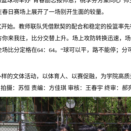
场篮球场举办
“青春励志报师恩，桃李芬芳聚同心”
在春日赛场上展开了一场别开生面的较量。
式开始。教师联队凭借默契的配合和稳定的投篮率先
方你来我往，比分交替上升。场上攻防转换迅速，场
全场比分定格在
64：64。
“球可以平，路不能停；分
多样的文体活动，以体育人、以赛促融，为学院高质
拍摄：苏恒
责编：方佳琪
审核：王春宇
终审：郝