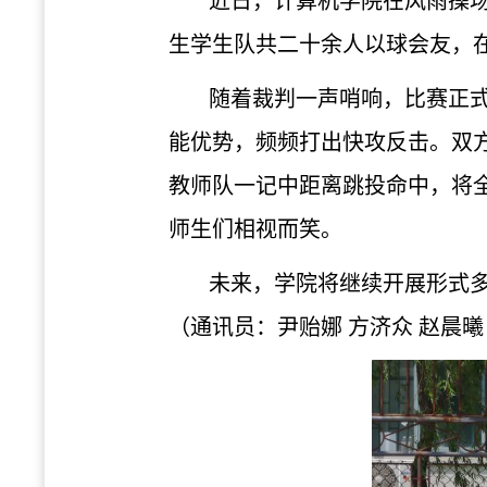
近日，计算机学院在风雨操
生学生队共
二
十余人以球会友，
随着裁判一声哨响，比赛正
能优势，频频打出快攻反击。双
教师队一记中距离跳投命中，将
师生们相视而笑。
未来
，
学院
将继续开展形式
（通讯员：尹贻娜 方济众
赵晨曦