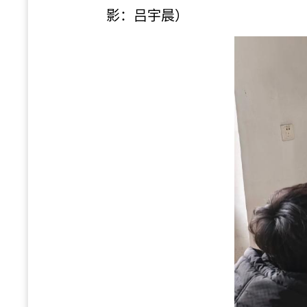
影：吕宇晨
）