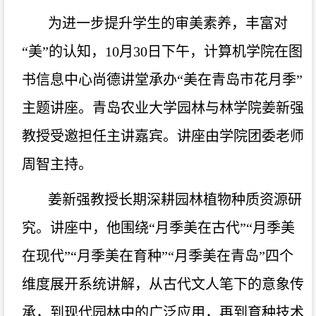
为进一步提升学生的审美素养，丰富对
“美”的
认知
，
10月30日下午
，
计算机学院在
图
书信息中心
尚德讲堂
承办
“美在青岛市花月季”
主题讲座
。
青岛农业大学园林与林学院姜新强
教授受邀担任主讲嘉宾。讲座由学院团委老师
周智主持
。
姜新强教授长期深耕园林植物种质资源研
究。讲座中，他围绕
“月季美在古代”“月季美
在现代”“月季美在育种”“月季美在青岛”四个
维度展开系统讲解，从古代文人笔下的意象传
承，到现代园林中的广泛应用，再到育种技术