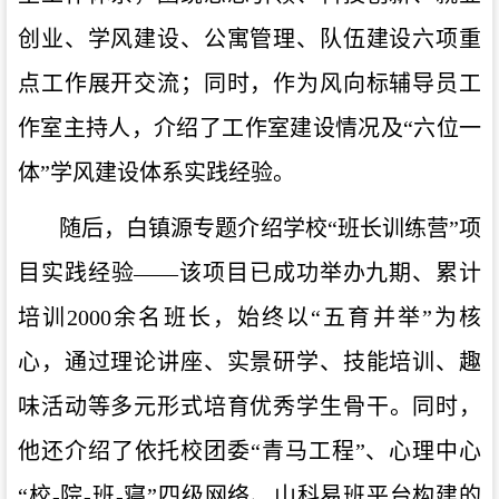
创业、学风建设、公寓管理、队伍建设六项重
点工作展开交流；同时，作为风向标辅导员工
作室主持人，介绍了工作室建设情况及“六位一
体”学风建设体系实践经验。
随后，
白镇源
专题介绍
学校
“班长训练营”项
目实践经验
——
该项目
已成功举办九期
、
累计
培训
2000余名班长，始终以“五育并举”为核
心，通过理论讲座、实景研学、技能培训、趣
味活动等多元形式
培育优秀学生骨干
。同时，
他还介绍了依托
校
团委
“青马工程”、心理中心
“校
-
院
-
班
-
寝
”四级网络、山科易班平台构建的