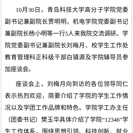
10
月
30
日，
青岛科技大学
高分子学院党委
副书记兼副院长贾明明，机电学院党委副书记
兼副院长杨小明
等
一行
5人
来我院交流调研
。
学
院党委
副
书记
兼副院长刘梅月
、
校学生工作处
教育管理科正科级干部白镇源及学院辅导员参
加
座谈会。
座谈会上，刘梅月向到访的各位领导同仁
表示热烈欢迎，简要介绍了学院的学生工作情
况以及学团工作品牌和特色。学院学工办主任
（团委书记）樊玉华具体介绍了学院“12346”学
生工作体系，围绕思想引领、科技创新、就业