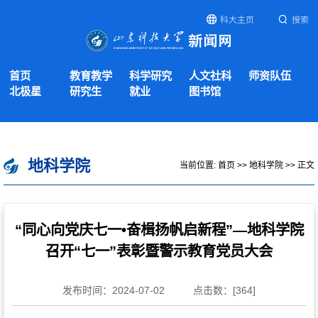
科大主页
搜索
首页
教育教学
科学研究
人文社科
师资队伍
北极星
研究生
就业
图书馆
地科学院
当前位置:
首页
>>
地科学院
>> 正文
“同心向党庆七一•奋楫扬帆启新程”—地科学院
召开“七一”表彰暨警示教育党员大会
发布时间：2024-07-02
点击数：[
364
]