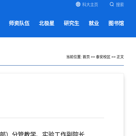
科大主页
搜索
师资队伍
北极星
研究生
就业
图书馆
当前位置:
首页
>>
泰安校区
>> 正文
（部）分管教学、实验工作副院长