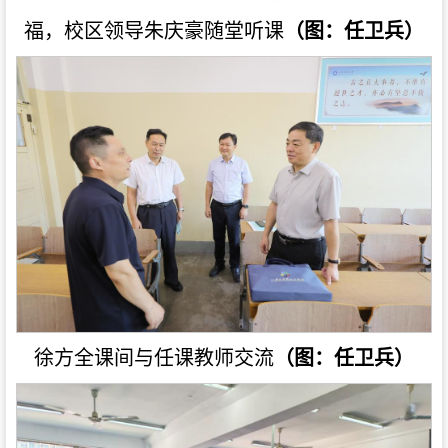
福，校区领导朱庆豪随堂听课
（图：任卫兵）
徐方全课间与任课教师交流
（图：任卫兵）