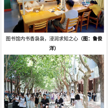
图书馆内书香袅袅，浸润求知之心
（图：鲁俊
洋）