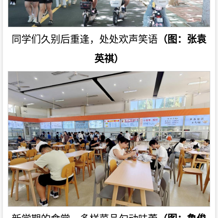
同学们久别后重逢，处处欢声笑语
（图：张袁
英祺）