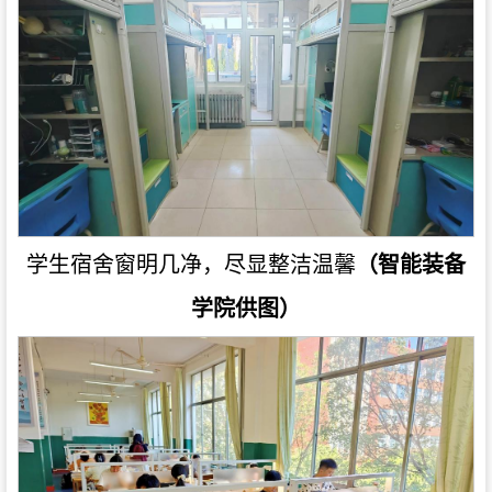
学生宿舍窗明几净，尽显整洁温馨
（智能装备
学院供图）