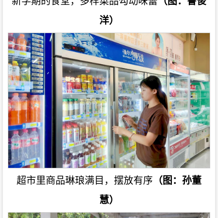
新学期的食堂，多样菜品勾动味蕾
（图：鲁俊
洋）
超市里商品琳琅满目，摆放有序
（图：孙董
慧）