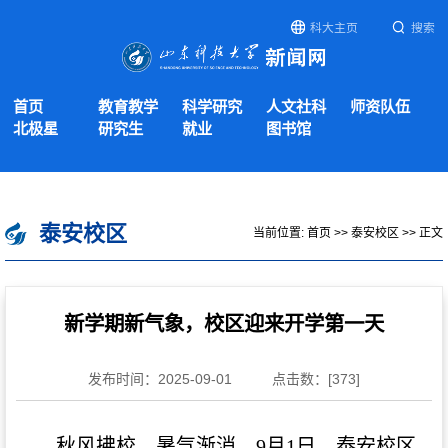
科大主页
搜索
首页
教育教学
科学研究
人文社科
师资队伍
北极星
研究生
就业
图书馆
泰安校区
当前位置:
首页
>>
泰安校区
>> 正文
新学期新气象，校区迎来开学第一天
发布时间：2025-09-01
点击数：[
373
]
秋风拂校，暑气渐消。9月1日，泰安校区