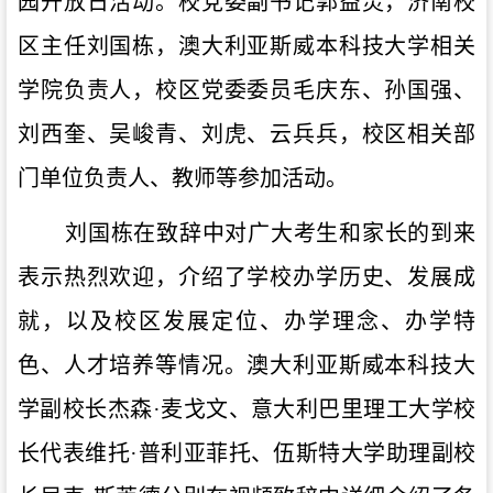
园开放日活动。校党委
副书记郭益灵，济南校
区
主任
刘国栋
，澳大利亚斯威本科技大学相关
学院负责人，校区
党委委员毛庆东、孙国强、
刘西奎、吴峻青、刘虎、云兵兵，校区
相关部
门单位负责人、教师等参加活动。
刘国栋
在致辞中对广大考生和家长的到来
表示热烈欢迎，介绍了学校办
学
历史、发展成
就，以及
校区发展定位、办学理念、办学特
色
、
人才培养
等情况。
澳大利亚斯威本科技大
学副校长
杰森
·
麦戈文、意大利巴里理工大学校
长代表维托
·普利亚菲托、伍斯特大学助理副校