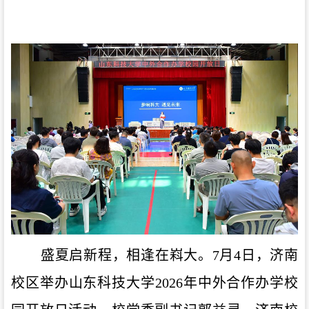
盛夏启新程，相逢在嵙
大
。
7月4日，
济南
校区举办山东科技大学
202
6
年中外合作办学校