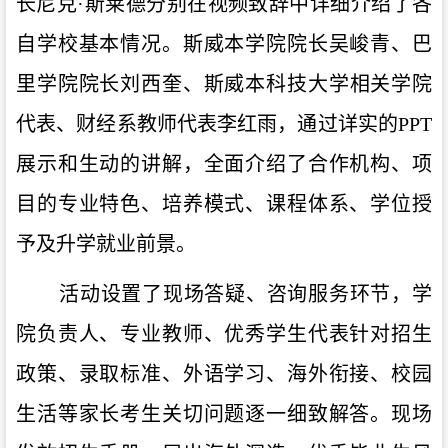
长尼克·斯莱德分别
在视频致辞中详细介绍了
各
自学校
基本情况。
斯威本学院院长吴峻青、巴
里学院院长刘西奎、
斯威本科技大学
相关学院
代表、财经系教师代表李红雨
，通过详实的
PPT
展示和生动的讲解，全面介绍了合作
机构、项
目
的专业特色、培养模式、课程体系、学位授
予及升学就业前景。
活动设置
了现场
答疑
、
咨询服务
环节
，学
院负责人、专业教师、优秀学生代表针对招生
政策、录取标准、外语学习、海外衔接、校园
生活等家长考生关切问题逐一细致解答。现场