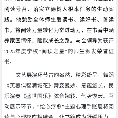
阅读号召、落实立德树人根本任务的生动实
践。他勉励全体师生爱读书、读好书、善读
书，将阅读力量转化为奋进动力，在书香中涵
养家国情怀、赋能成长之路。与会领导
为获评
2025年度学校“阅读之星”的师生颁发荣誉证
书。
文艺展演环节古韵盎然、精彩纷呈。舞蹈
《芙蓉似锦满城花》舞姿曼妙、意蕴悠长，民
乐演奏《盛世国乐》弦音婉转、气势恢宏。互
动展示环节，
“绘心疗愈”主题心理手账展将阅
读与心理疗愈相结合，让书籍成为舒缓压力、