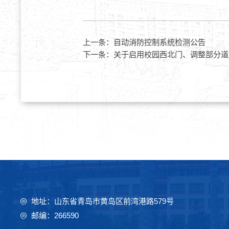
上一条：
自动消防控制系统检测公告
下一条：
关于启用校园西北门、调整部分道
地址：山东省青岛市黄岛区前湾港路579号
邮编：266590