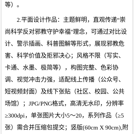
等）。
2.
平面设计作品：主题鲜明，直观传递“崇
尚科学反对邪教守护幸福
"
理念，可通过对比设
计、警示插画、科普图解等形式，展现邪教危
害、科学价值及拒邪决心；风格不限（写实、
卡通、水墨、极简等），构图完整、色彩协
调、视觉冲击力强，适配线上传播（公众号、
短视频封面）及线下张贴（社区、校园、公共
场馆）；
JPG/PNG
格式，高清无水印，分辨率
≥
300dpi
，单张图片大小
5
～
20
，系列作品（≥
5
张）需合并压缩包提交；竖版
(60cm X 90cm),
附