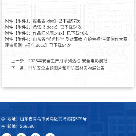
附件【
附件1：报名表.xlsx
】已下载
57
次
附件【
附件2：承诺书.docx
】已下载
54
次
附件【
附件3：作品汇总表.xlsx
】已下载
46
次
附件【
附件4：山东省“崇尚科学 反对邪教 守护幸福”主题创作大赛
评审规则与标准.docx
】已下载
54
次
上一条：
2026年安全生产月系列活动-安全电影展播
下一条：
消防安全主题图片和消防器材实物展公告
地址：山东省青岛市黄岛区前湾港路579号
邮编：266590