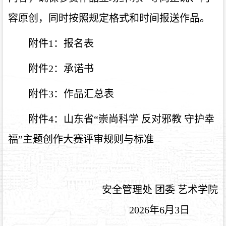
容原创，同时按照规定格式和时间报送作品。
附件
1
：报名表
附件
2
：承诺书
附件
3
：作品汇总表
附件
4
：山东省“崇尚科学 反对邪教 守护幸
福”主题创作大赛评审规则与标准
安全管理处 团委 艺术学院
2026
年
6
月
3
日