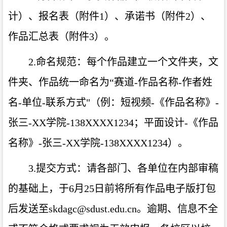
计）、报名表（附件
1
）、承诺书（附件
2
）、
作品汇总表（附件
3
）。
2.
命名规范：每个作品建立一个文件夹，文
件夹、作品统一命名为“赛道
-
作品名称
-
作者姓
名
-
单位
-
联系方式
"
（例：短视频
-
《作品名称》
-
张三
-XX
学院
-138XXXX1234
；平面设计
-
《作品
名称》
-
张三
-XX
学院
-138XXXX1234
）。
3.
提交方式：请各部门、各单位在内部审稿
的基础上，于
6
月
25
日前将所有作品电子版打包
后发送至
skdagc@sdust.edu.cn
。逾期、信息不全