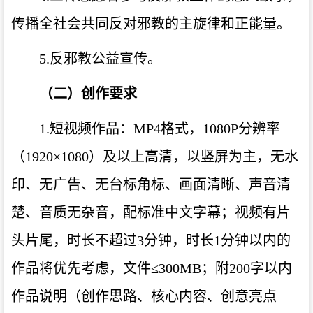
传播全社会共同反对邪教的主旋律和正能量。
5.
反邪教公益宣传。
（二）创作要求
1.
短视频作品：
MP4
格式，
1080P
分辨率
（
1920
×
1080
）及以上高清，以竖屏为主，无水
印、无广告、无台标角标、画面清晰、声音清
楚、音质无杂音，配标准中文字幕；视频有片
头片尾，时长不超过
3
分钟，时长
1
分钟以内的
作品将优先考虑，文件≤
300MB
；附
200
字以内
作品说明（创作思路、核心内容、创意亮点