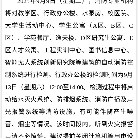
2025
年
9
月
9
日（星期二），消防专业机构
将对教学区、行政办公楼、水泵房、校医院、
大学生活动中心、学生公寓（
A
区、
B
区、
C
区）、学苑餐厅、逸夫楼、
D
区研究生公寓、
E
区人才公寓、工程实训中心、图书信息中心、
智能无人系统创新研究院等建筑的自动消防控
制系统进行检测。行政办公楼的检测时间为
9
月
13
日（星期六）
12:00
至
14:00
。检测过程中将启
动给水灭火系统、防排烟系统、消防广播及声
光报警系统等消防设施，有可能伴随产生噪
音、烟尘等情况。该时间段内，听到火灾报警
声请不必惊慌，建议提前关闭计算机等用电设