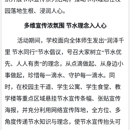
园落地生根、浸润人心。
多维宣传浓氛围
节水理念
入
人心
活动期间，学校面向全体师生发出
“润泽千
里 节水同行”
节水倡议，号召大家树立
“节水
优
先
、
人人有责
”的理念，从点滴做起、从身边小
事做起，珍惜每一滴水、守护每一滴水。同
时，在校园主干道、学生公寓、学生食堂、教
学楼等重点区域悬挂节水宣传条幅、张贴宣传
海报，并充分利用
网络
宣传阵地，全方位、多
角度传递节水知识与理念，使节水宣传抬头可