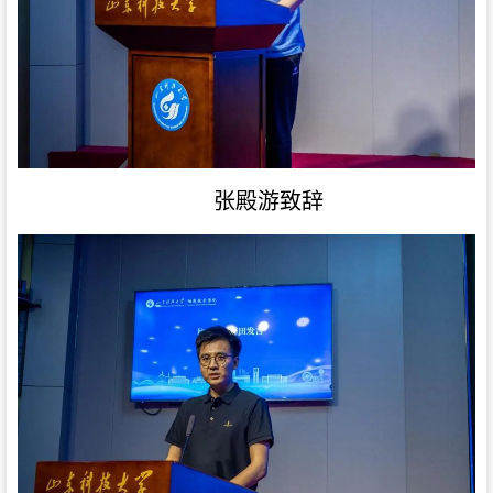
张殿游致辞