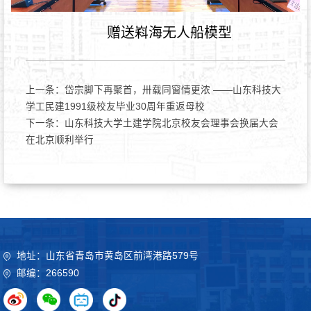
赠送嵙海无人船模型
上一条：
岱宗脚下再聚首，卅载同窗情更浓 ——山东科技大
学工民建1991级校友毕业30周年重返母校
下一条：
山东科技大学土建学院北京校友会理事会换届大会
在北京顺利举行
地址：山东省青岛市黄岛区前湾港路579号
邮编：266590