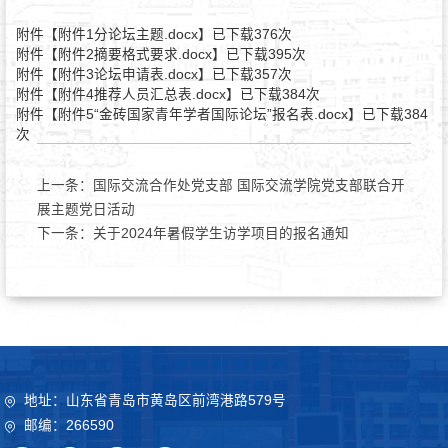
附件【
附件1分论坛主题.docx
】已下载
376
次
附件【
附件2摘要格式要求.docx
】已下载
395
次
附件【
附件3论坛申请表.docx
】已下载
357
次
附件【
附件4推荐人员汇总表.docx
】已下载
384
次
附件【
附件5“金砖国家青年学者国际论坛”报名表.docx
】已下载
384
次
上一条：
国际交流合作处党支部 国际交流学院党支部联合开
展主题党日活动
下一条：
关于2024年暑假学生访学项目的报名通知
地址：山东省青岛市黄岛区前湾港路579号
邮编：266590