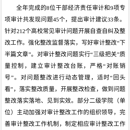
全年完成的
8
位干部经济责任审计和
9
项专
项审计共发现问题
45
个，提出审计建议
33
条。
针对
212
个高校常见审计问题开展自查自纠及整
改工作。强化整改监督落实，写好审计整改
“
下
半篇文章
”
。对审计整改问题实行
“
三级把关
”
质
量控制，建立审计整改台账，严格
“
对账销
号
”
。对问题整改进行动态管理，适时
“
回头
看
”
，落实整改质量，开展整改检查，做到问题
整改落实落地、见到实效。部分二级学院（单
位）主动加强对审计整改工作的组织领导，完
善审计整改工作机制，制定相应审计整改工作