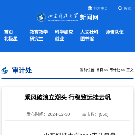
科大主页
搜索
首页
教育教学
科学研究
人文社科
师资队伍
北极星
研究生
就业
图书馆
审计处
当前位置:
首页
>>
审计处
>> 正文
乘风破浪立潮头 行稳致远挂云帆
发布时间：2024-12-30
点击数：[
550
]