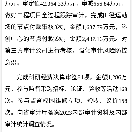
万元，审定值
42,364.33
万元，审减
656.84
万元。
做好工程项目全过程跟踪审计，完成田径运动
场的节点付款审核
3
次，金额
1,637.79
万元，科
创中心的节点付款
2
次，金额
2,437.16
万元。对
第三方审计公司进行考核，强化审计风险防控
意识。
完成科研经费决算审签
84
项，金额
1,286
万
元。参与监督采购招标、论证、验收等活动
168
次。参与监督校园维修立项、验收、议价
158
次。向省审计厅备案
2023
内部审计资料及内部
审计统计调查情况。