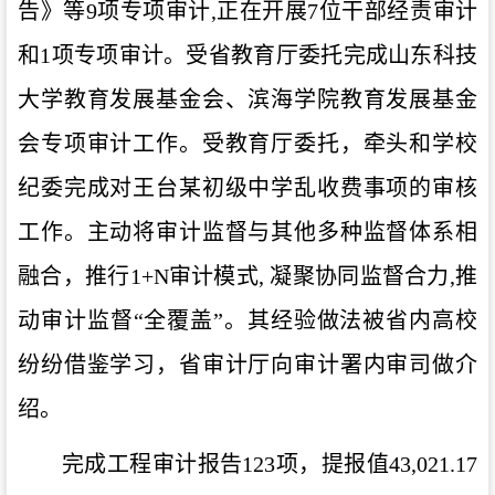
告》等
9
项专项审计
,
正在开展
7
位干部经责审计
和
1
项专项审计。受省教育厅委托完成山东科技
大学教育发展基金会、滨海学院教育发展基金
会专项审计工作。受教育厅委托，牵头和学校
纪委完成对王台某初级中学乱收费事项的审核
工作。主动将审计监督与其他多种监督体系相
融合，推行
1+N
审计模式
,
凝聚协同监督合力
,
推
动审计监督“全覆盖”。其经验做法被省内高校
纷纷借鉴学习，省审计厅向审计署内审司做介
绍。
完成工程审计报告
123
项，提报值
43,021.17