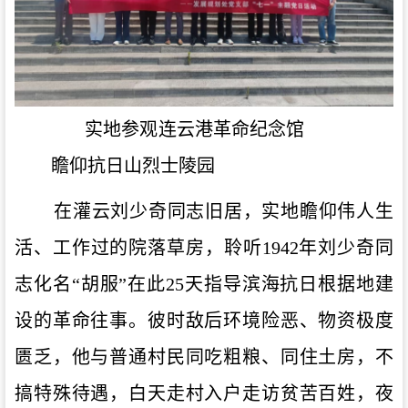
实地参观连云港革命纪念馆
瞻仰抗日山烈士陵园
在灌云刘少奇同志旧居，实地瞻仰伟人生
活、工作过的院落草房，聆听1942年刘少奇同
志化名“胡服”在此25天指导滨海抗日根据地建
设的革命往事。彼时敌后环境险恶、物资极度
匮乏，他与普通村民同吃粗粮、同住土房，不
搞特殊待遇，白天走村入户走访贫苦百姓，夜