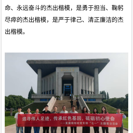
命、永远奋斗
的杰出楷模，是
勇于担当、鞠躬
尽瘁
的杰出楷模，是
严于律己、清正廉洁
的杰
出楷模。