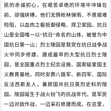
民的赤诚初心，在艰苦卓绝的环境中冲锋在
前、顽强拼搏。他们无惧枪林弹雨、不畏艰难
险阻，以血肉之躯抵御侵略、捍卫家园
。抗日
山是
全国唯一以
“抗日”命名的山体，被誉为中
国抗日第一山；
烈士陵园是
我党在抗日战争战
火中同步修建、建成最早的大型抗日烈士陵
园
，是
全国重点烈士纪念设施、国家级爱国主
义教育基地
，
同时安葬八路军、新四军、国际
反法西斯友人，兼顾国共抗日英烈史料的陵
园
。
陵园诞生于战火纷飞的抗战年代，是军民
一边对敌作战、一边采石修建而成。
在这里，