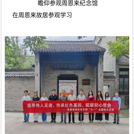
瞻仰参观周恩来纪念馆
在周恩来故居参观学习