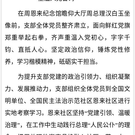
在周恩来纪念馆
瞻仰大厅
周总理
汉白玉坐
像
前
，支部全体党员整齐肃立，面向鲜红党旗
郑重举起右拳，齐声重温入党
初心，
字字千
钧、直抵人心。
坚定政治信仰，锤炼党性修
养，学习楷模精神，砥砺实干担当。
为提升支部党建的政治引领力、组织凝聚
力、发展推动力，支部组织全体党员到全国文
明单位、全国民主法治示范社区
恩来社区
进行
实地考察学习。恩来社区坚持
“党建引领、温暖
治理”，在工作中生动践行总理“人民公仆”的理