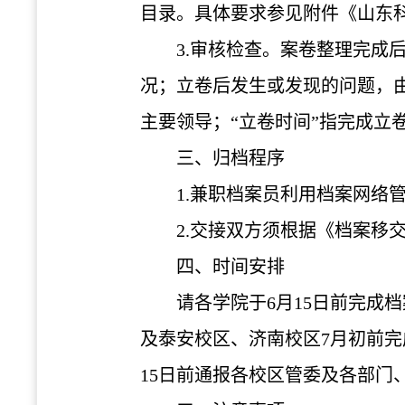
目录。具体要求参见附件《山东
3.
审核检查。案卷整理完成后
况；立卷后发生或发现的问题，由
主要领导；“立卷时间”指完成
三、归档程序
1.
兼职档案员利用档案网络
2.
交接双方须根据《档案移
四、时间安排
请各学院于
6
月
15
日前完成档
及泰安校区、济南校区
7
月初前完
15
日前通报各校区管委及各部门