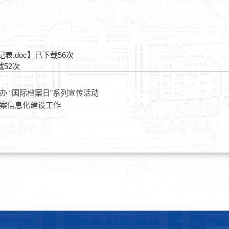
.doc
】已下载
56
次
载
52
次
 “国际档案日”系列宣传活动
案信息化建设工作