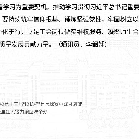
看学习为重要契机，推动学习贯彻习近平总书记重
。要持续筑牢信仰根基、锤炼坚强党性，牢固树立以
外化于行，立足工会岗位做实维权服务、凝聚师生合
高质量发展贡献力量。
（
通讯
员
：
李韶娴
）
校第十三届“校长杯”乒乓球赛中载誉凯旋
5公里红色接力跑圆满举办