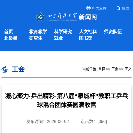
科大主页
搜索
首页
教育教学
科学研究
人文社科
师资队伍
北极星
研究生
就业
图书馆
工会
当前位置:
首页
>>
工会
>> 正文
凝心聚力·乒出精彩-第八届“泉城杯”教职工乒乓
球混合团体赛圆满收官
发布时间：2026-06-02
点击数：[
350
]