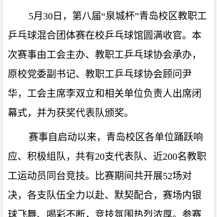
5月30日，第八届“泉城杯”
青岛校区
教职工
乒乓球混合团体赛在校乒乓球馆圆满
收官
。本
次赛事由工会主办、教职工乒乓球协会承办，
原校党委副书记、
教职工乒乓球协会顾问尹
华，工会主席李双立
和
相关单位负责人出席闭
幕式，并为获奖代表队颁奖。
赛事自启动以来，青岛校区各单位踊跃响
应、积极组队，共有
20支代表队、近200名教职
工运动员同台竞技。比赛期间共开展52场对
决，各支队伍全力以赴、默契配合，赛场内银
球飞舞、喝彩不断，竞技氛围热烈浓厚。参赛