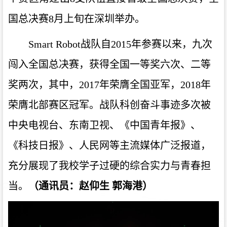
国总决赛8月上旬在深圳举办
。
Smart
Robot战队
自
2015年参赛以来
，
九
次
闯入全国总决赛，获得全国一等奖六次、二等
奖两次，其中，
2017年荣膺全国亚军，2018年
荣膺北部赛区冠军。战队
科创奋斗事迹多次
被
中央电视台、东南卫视、《中国青年报》、
《科技日报》、人民网等
主流
媒体广泛报道
，
充分展现了我校学子过硬的综合实力与青春担
当。
（通讯员：赵仰生
郭海港
）