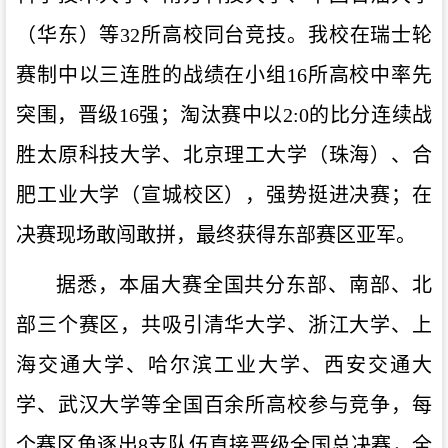
（华东）
等
32所高校同台竞技
。
我校
在瑞士轮
赛制中
以
三连胜的战绩
在
小
组
16所高校中
率先
突围，晋级
16强
；
淘汰赛中
以
2:0的比分
连续战
胜太原科技大学
、
北京理工大学（珠海）
、
合
肥工业大学（宣城
校区
），强势挺进决赛
；
在
决赛现场敢闯敢拼，最终获得东部赛区亚军。
据悉，本届大赛全国共分东部、南部
、
北
部
三个赛区，共吸引
清华大学、
浙江大学、上
海交通大学、哈尔滨工业大学、西安交通大
学、
武汉大学
等全国百余所高校参与
竞争
，
每
个赛区角逐出
8支队伍直接晋级全国总决赛，全