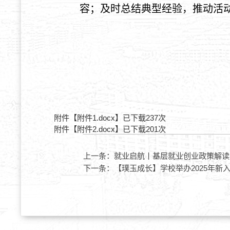
容
；
及时总结典型经验，推动活
附件【
附件1.docx
】已下载
237
次
附件【
附件2.docx
】已下载
201
次
上一条：
就业启航丨基层就业创业政策解读
下一条：
【璞玉成长】学校举办2025年