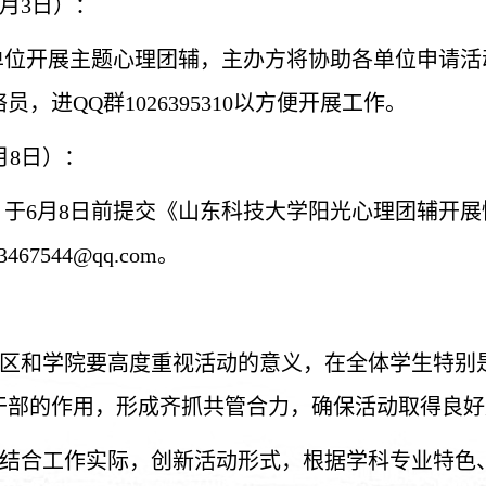
6月3日）：
单位开展主题心理团辅，主办方将协助各单位申请活
进QQ群1026395310以方便开展工作。
月8日）：
于6月8日前提交《山东科技大学阳光心理团辅开展
7544@qq.com。
区和学院要
高度重视活动的意义，
在全体学生特别
干部的作用
，
形成齐抓共管合力
，确保
活动
取得良好
结合
工作
实际
，
创新活动形式，
根据
学科
专业特色