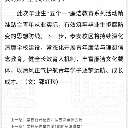
此次
毕业生“五个一”廉洁教育系列活动
精
准贴合青年从业实际，有效筑牢毕业生拒腐防
变的思想防线。下一步，泰安校区将持续深化
清廉学校建设，常态化开展青年廉洁与理想信
念教育，健全长效育人机制，丰富廉洁文化载
体，以清风正气护航青年学子逐梦远航、成长
成才。（文：郅红珍）
上一条：
学校召开纪委四届五次全体会议
下一条：
学校纪委举办第16期“纪法讲堂”