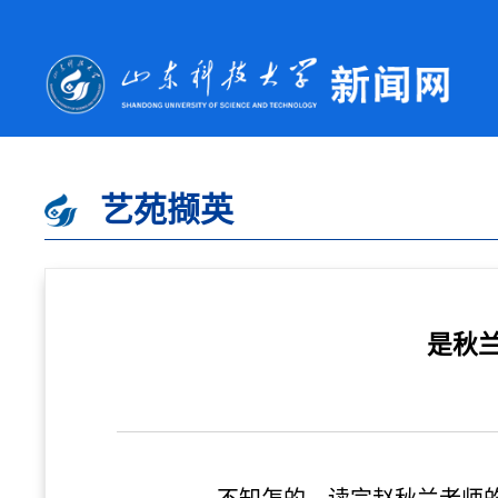
艺苑撷英
是秋