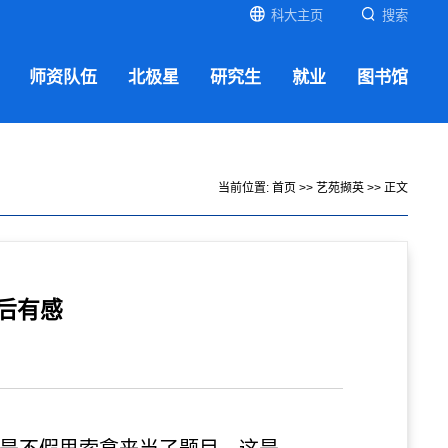
科大主页
搜索
师资队伍
北极星
研究生
就业
图书馆
当前位置:
首页
>>
艺苑撷英
>> 正文
后有感