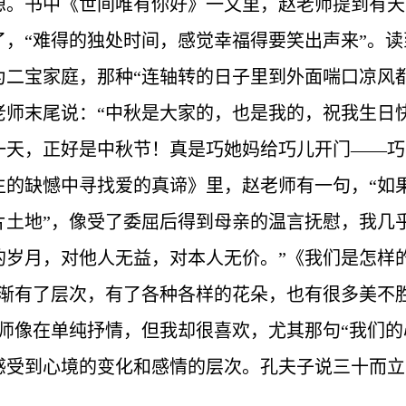
想。书中《世间唯有你好》一文里，赵老师提到有天
了，“难得的独处时间，感觉幸福得要笑出声来”。
为二宝家庭，那种“连轴转的日子里到外面喘口凉风
老师末尾说：“中秋是大家的，也是我的，祝我生日
一天，正好是中秋节！真是巧她妈给巧儿开门——巧
生的缺憾中寻找爱的真谛》里，赵老师有一句，“如
片土地”，像受了委屈后得到母亲的温言抚慰，我几
的岁月，对他人无益，对本人无价。”《我们是怎样
逐渐有了层次，有了各种各样的花朵，也有很多美不
师像在单纯抒情，但我却很喜欢，尤其那句“我们的
感受到心境的变化和感情的层次。孔夫子说三十而立