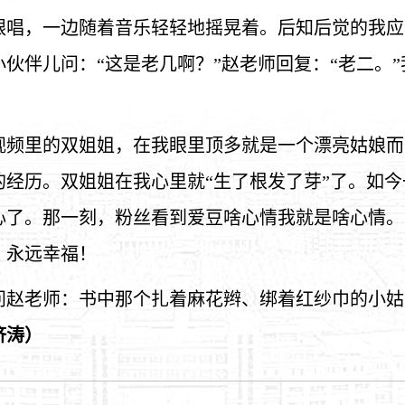
跟唱，一边随着音乐轻轻地摇晃着。后知后觉的我应
伙伴儿问：“这是老几啊？”赵老师回复：“老二。
视频里的双姐姐，在我眼里顶多就是一个漂亮姑娘而
的经历。双姐姐在我心里就“生了根发了芽”了。如
心了。那一刻，粉丝看到爱豆啥心情我就是啥心情。
，永远幸福！
问赵老师：书中那个扎着麻花辫、绑着红纱巾的小姑
济涛）