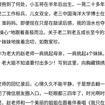
抱到了何处，小五将在半年后出生。一晃二十多年，
老二工作标兵、儿女双全，老三中国海洋大学博士在
、准妈妈。即便现在只是在敲读后感，我的泪水也夺
操心”地跟着喜极而泣。关于老二到老五成长至今的
个妹妹地挨着念叨，如数家珍。
作为老大的赵老师一肩挑起母亲，一肩挑起4个妹妹
，老大姐不知道要付出多少！写到这里，向胸藏锦绣
老师的回忆录后，心情久久不能平静，于是想去翻一
闭了微信朋友圈入口，一眨眼都三四年了，时光啊时
里，赵老师和一个美丽的姐姐在跟着伴奏唱《我只在