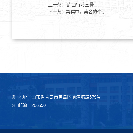
上一条：
庐山行吟三叠
下一条：
冥冥中，莫名的牵引
地址：山东省青岛市黄岛区前湾港路579号
邮编：266590