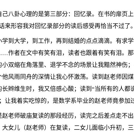
自己八卦心理的是第三部分：回忆录。在书的扉页上
句话来形容我对回忆录部分的读后感受再恰当不过了
小学到大学，到工作，再到结婚的点点滴滴。有求学
……作者在文中有笑有泪，读者也跟着有笑有泪。那
的小双缩在角落里、退学不念的场景让我黯然神伤；
个他风雨同舟的深情让我心怀激荡。读到赵老师因煤
的长辫维生时，我又倍感心酸；读到“当所有的人都
醒；让我着实吃惊的，是数学系毕业的赵老师竟参加
是赵老师破庙复读的那段经历，读完之后差点走不出
，大女儿（赵老师）在复读，二女儿面临小升初，三