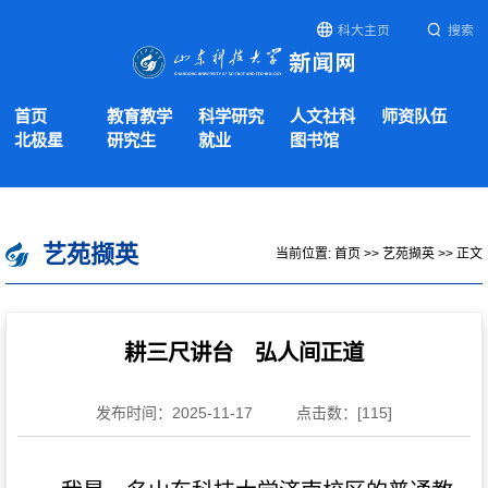
科大主页
搜索
首页
教育教学
科学研究
人文社科
师资队伍
北极星
研究生
就业
图书馆
艺苑撷英
当前位置:
首页
>>
艺苑撷英
>> 正文
耕三尺讲台 弘人间正道
发布时间：2025-11-17
点击数：[
115
]