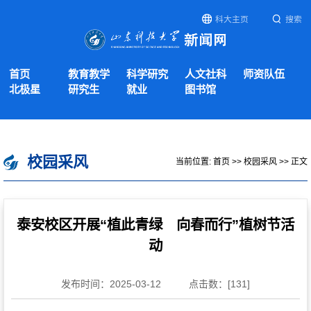
科大主页
搜索
首页
教育教学
科学研究
人文社科
师资队伍
北极星
研究生
就业
图书馆
校园采风
当前位置:
首页
>>
校园采风
>> 正文
泰安校区开展“植此青绿 向春而行”植树节活
动
发布时间：2025-03-12
点击数：[
131
]