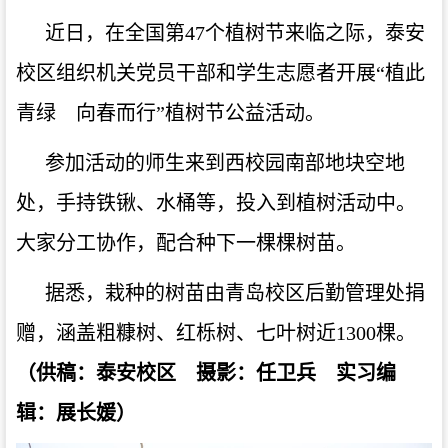
近日
，在全国第
47个植树节来临之际，
泰安
校区组织机关党员干部和学生志愿者开展
“植此
青绿 向春而行”植树节公益活动。
参加活动
的
师生来到西校园南部地块空地
处，手持铁锹、水桶等，投入到植树活动中。
大家分工协作，配合种下一棵棵树苗。
据悉，栽种的树苗由青岛校区后勤管理处捐
赠，涵盖粗糠树、红栎树、七叶树近
1300棵。
（供稿
：
泰安校区 摄影
：任卫兵
实习编
辑：展长媛
）