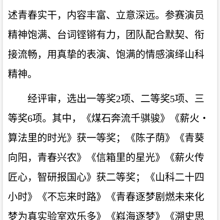
述青春实干，内容丰富、立意深远。参赛演员
精神饱满、台词铿锵有力，团队配合默契、衔
接流畅，用真挚的表演、饱满的情感演绎山科
精神。
经评审，选出一等奖2项、二等奖5项、三
等奖6项。其中，《煤石奔流千骐骏》《薪火・
算法里的时光》获一等奖；《陈子荫》《青葵
向阳，青春兴农》《信箱里的星光》《薪火传
匠心，智研报国心》获二等奖；《山科二十四
小时》《不忘来时路》《青春逐梦剧燃未来化
梦为真实验室欢乐多》《嵙海逐梦》《溯史思