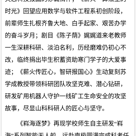
时光》回望应用数学与软件工程系初创阶段，
前辈师生扎根齐鲁大地、白手起家、艰苦办学
的奋斗岁月；剧目《陈子荫》娓娓道来老教师
一生深耕科研、淡泊名利，历经磨难仍初心不
改，临终捐出毕生积蓄资助寒门学子的大爱事
迹；《薪火传匠心，智研报国心》生动复刻苏
学成教授带领科研团队攻坚克难、潜心钻研，
研发矿用机器人守护一线矿工生命安全的攻坚
故事，尽显山科科研人的匠心与坚守。
《嵙海逐梦》再现学校师生自主研发“嵙
海”系列智能无人船，远赴南极圆满完成科考任