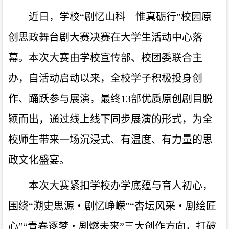
近日，学校“剧忆山科 惟真砺行”校园原
创思政舞台剧大赛决赛在大学生活动中心落
幕。本次大赛由学校宣传部、校团委联合主
办，自活动启动以来，全校学子积极投身创
作、踊跃参与展演，最终13部优质原创剧目脱
颖而出，通过线上线下同步展演的形式，为全
校师生带来一场沉浸式、有温度、有力量的思
政文化盛宴。
本次大赛紧扣学校办学底蕴与育人初心，
围绕“溯史思源・剧忆峥嵘”“杏坛风采・剧绘匠
心”“青春逐梦・剧燃未来”三大创作方向，打破