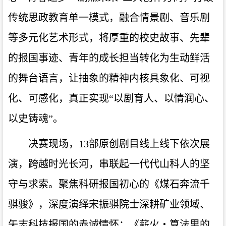
传统思政教育单一模式，融合情景剧、音乐剧
等多元化艺术形式，将厚重的校史故事、先辈
的报国事迹、青年的成长担当转化为生动鲜活
的舞台语言，让抽象的精神内核具象化、可视
化、可感化，真正实现“以剧育人、以情润心、
以史铸魂”。
决赛现场，13部原创剧目线上线下依次展
演，跨越时光长河，串联起一代代山科人的坚
守与求索。聚焦科研报国初心的《煤石奔流千
骐骏》，深度演绎宋振骐院士深耕矿业领域、
矢志科技报国的赤诚情怀；《薪火・算法里的