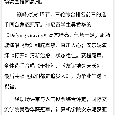
场氛围推向高潮。
“巅峰对决”环节，三轮综合排名前三的选
手同台角逐冠军。印尼留学生吴香华的
《Defying Gravity》高亢嘹亮、气场十足；周漪
璇演唱《默》细腻真挚、直击人心；安东妮演
绎《打开》清新治愈、状态绝佳。赛程尾声，
全体选手合唱《干杯》、《友谊地久天长》，
最后共唱《我们都是追梦人》，为毕业生送上
祝福。
经现场评审与人气投票综合评定，国际交
流学院吴香华获冠军，计算机学院安东妮获亚