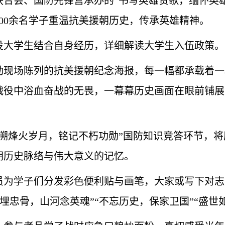
联合会、国防先锋营承办的“书写英雄赞歌，缅怀英
00余名学子重温抗美援朝历史，传承英雄精神。
役大学生结合自身经历，详细解读大学生入伍政策。
活动现场陈列的抗美援朝纪念海报，每一幅都承载着
战役中浴血奋战的无畏，一幕幕历史画面在眼前铺展
回溯烽火岁月，铭记不朽功勋”国防知识竞答环节，
朝历史脉络与伟大意义的记忆。
员为学子们分发彩色便利贴与画笔，大家或写下对志
雪埋忠骨，山河念英魂”“不忘历史，保家卫国”“盛