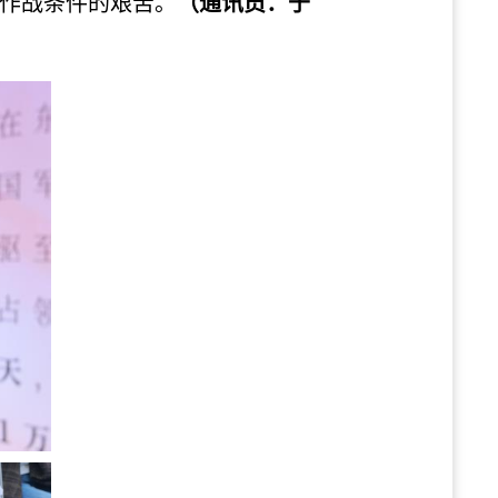
作战条件的艰苦。
（
通讯员：于