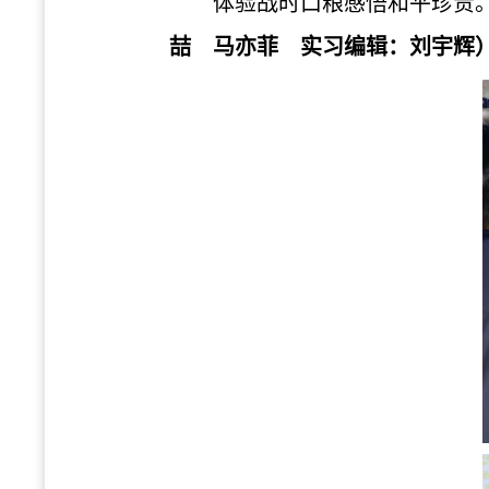
体验战时口粮感悟和平珍贵
喆 马亦菲
实习编辑：刘宇辉