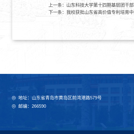
上一条：
山东科技大学第十四期基层团干部
下一条：
我校获批山东省高价值专利培育中
地址：山东省青岛市黄岛区前湾港路579号
邮编：266590