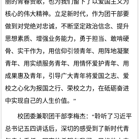
丽的青春赞歌，也为我们留下了以爱国主义为
核心的伟大精神。立足新时代，作为团干部要
做到对党绝对忠诚，不断坚定政治信念、提升
思想素质、增强业务能力，勇于担当、敢啃硬
骨、实干作为，用信仰引领青年、用阵地凝聚
青年、用实绩服务青年、用情怀爱护青年、用
成果惠及青年，引导广大青年将爱国之志、爱
校之心化为报国之行、荣校之力，在砥砺奋进
中实现自己的人生价值。”
校团委兼职团干部李梅杰：“聆听了习近平
总书记五四讲话后，深切的感受到了新时代青