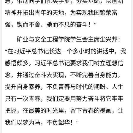
志，带动同学们扎实学业，夯实基础，以创新
精神开拓出青年的天地，为实现我国繁荣富
强，锲而不舍、驰而不息的奋斗！”
矿业与安全工程学院学生会主席尘兴邦：
“在习近平总书记长达一个多小时的讲话中，我
感悟颇多。习近平总书记要求我们树立理想信
念，并通过奋斗去实现，不断完善自身能力，
提升自身素养，不负青春与时代的期盼。人生
只有一次青春，我们定要用努力奋斗将它牢牢
把握，在最美的时光里，留下青春的墨画，让
我们以梦为马，不负韶华！”