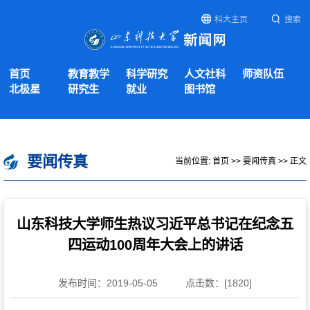
科大主页
搜索
首页
教育教学
科学研究
人文社科
师资队伍
北极星
研究生
就业
图书馆
要闻传真
当前位置:
首页
>>
要闻传真
>> 正文
山东科技大学师生热议习近平总书记在纪念五
四运动100周年大会上的讲话
发布时间：2019-05-05
点击数：[
1820
]