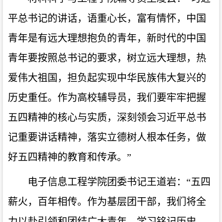
平总书记的讲话，语重心长，富有情怀，中国
青年是有远大理想抱负的青年，新时代的中国
青年要按照总书记的要求，树立远大理想，热
爱伟大祖国，担负起实现中华民族伟大复兴的
历史重任。作为高校辅导员，我们要牢牢把握
五四精神的核心与实质，深刻领会习近平总书
记重要讲话精神，落实立德树人根本任务，做
好五四精神的教育和传承。”
电子信息工程学院团委书记王道岩：“五四
薪火，百年相传。作为基层团干部，我们将全
力以赴引领和团结广大青年，学习铭记历史、