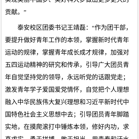
贡献。”
泰安校区团委书记王靖磊：“作为团干部，
要提升做好青年工作的本领，掌握新时代青年
运动的规律，掌握青年成长成才规律，加强对
五四运动精神的研究和传承，引导广大团员青
年自觉坚持党的领导，永远听党的话跟党走；
激发青年学子爱国爱党情怀，自觉把个人理想
融入中华民族伟大复兴理想和习近平新时代中
国特色社会主义思想中去；引导团员青年脚踏
实地，在摸爬滚打中锤炼本领，修好内功，求