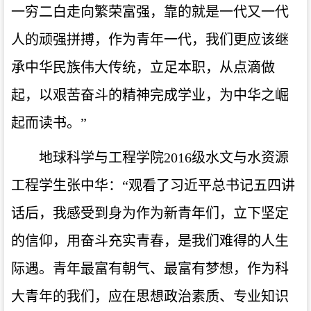
一穷二白走向繁荣富强，靠的就是一代又一代
人的顽强拼搏，作为青年一代，我们更应该继
承中华民族伟大传统，立足本职，从点滴做
起，以艰苦奋斗的精神完成学业，为中华之崛
起而读书。”
地球科学与工程学院2016级水文与水资源
工程学生张中华：“观看了习近平总书记五四讲
话后，我感受到身为作为新青年们，立下坚定
的信仰，用奋斗充实青春，是我们难得的人生
际遇。青年最富有朝气、最富有梦想，作为科
大青年的我们，应在思想政治素质、专业知识