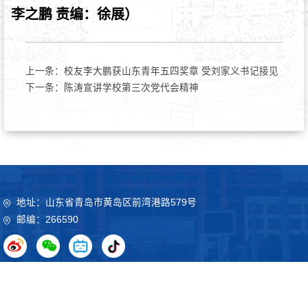
李之鹏 责编：徐展
）
上一条：
校友李大鹏获山东青年五四奖章 受刘家义书记接见
下一条：
陈涛宣讲学校第三次党代会精神
地址：山东省青岛市黄岛区前湾港路579号
邮编：266590