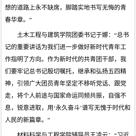
想的道路上永不缺席，脚踏实地书写无悔的青
春华章。”
土木工程与建筑学院团委书记于娜：“总书
记的重要讲话为我们进一步做好新时代青年工
作指明了方向。作为新时代的共青团干部，我
们要牢记总书记殷切嘱托，继承和弘扬五四精
神，引领广大团员青年坚定不移听党话、跟党
走，将个人前途与国家命运同频共振，自强不
息，锐意进取，用‘永久奋斗’谱写无愧于时代和
人民的新篇章。”
材料科学与工程学院辅导员王凌云：“习近