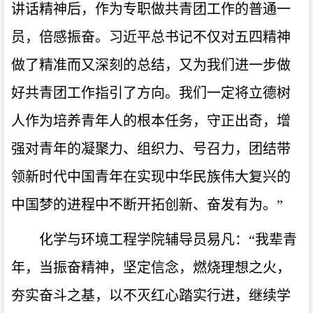
讲话精神后，作为专职做共青团工作的普通一
员，倍感振奋。习近平总书记不仅对五四精神
做了精准而又深刻的总结，又为我们进一步做
好共青团工作指引了方向。我们一定将立德树
人作为培养青年人的根本任务，守正出奇，增
强对青年的凝聚力、组织力、号召力，团结带
领新时代中国青年在实现中华民族伟大复兴的
中国梦的进程中不断开拓创新、奋发有为。”
化学与环境工程学院辅导员易凡：“我辈青
年，当振奋精神，坚定信念，燃烧理想之火，
夯实奋斗之基，以不灭红心踏实行进，继续学