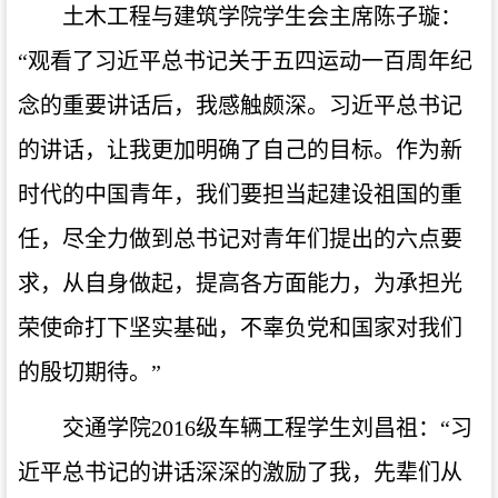
土木工程与建筑学院学生会主席陈子璇：
“观看了习近平总书记关于五四运动一百周年纪
念的重要讲话后，我感触颇深。习近平总书记
的讲话，让我更加明确了自己的目标。作为新
时代的中国青年，我们要担当起建设祖国的重
任，尽全力做到总书记对青年们提出的六点要
求，从自身做起，提高各方面能力，为承担光
荣使命打下坚实基础，不辜负党和国家对我们
的殷切期待。”
交通学院2016级车辆工程学生刘昌祖：“习
近平总书记的讲话深深的激励了我，先辈们从