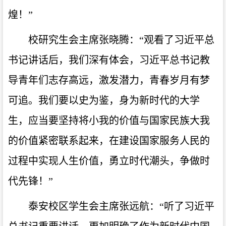
煌！”
校研究生会主席张晓腾：“观看了习近平总
书记讲话后，我们深有体会，习近平总书记教
导青年们志存高远，激发潜力，青春岁月有梦
可追。我们要以史为鉴，身为新时代的大学
生，应当要坚持将小我的价值与国家民族大我
的价值紧密联系起来，在建设国家服务人民的
过程中实现人生价值，勇立时代潮头，争做时
代先锋！”
泰安校区学生会主席张远航：“听了习近平