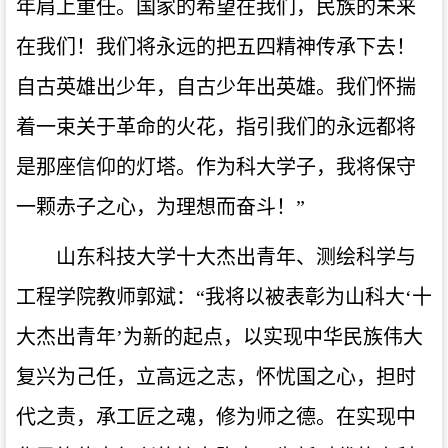
年肩上重任。国家的希望在我们，民族的未来
在我们！我们将永远的把五四精神传承下去！
自古英雄出少年，自古少年出英雄。我们怀揣
着一束关于革命的火花，指引我们的永远都将
是那座信仰的灯塔。作为科大学子，我将保守
一颗赤子之心，为理想而奋斗！”
山东科技大学十大杰出青年、测绘科学与
工程学院教师郭斌：“我将以被表彰为山科大‘十
大杰出青年’为新的起点，以实现中华民族伟大
复兴为己任，立高远之志，怀忧国之心，担时
代之责，承工匠之魂，修为师之德。在实现中