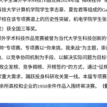
国大学生课外学术科技作品竞赛
2024年度
“揭榜挂帅”
科技大学计算机学院学生李志豪、夏佐君等组
成
的
G
学校在该专项赛道上的历史性突破，机电学院
学生
张
龙）获全国三等奖。
课外学术科技作品竞赛被誉为当代大学生科技创新的
帅”专项赛。专项赛以“你来挑，我来战”为主题，崇
向、以竞争协同机制为手段、以解决实际问题为目标”
“政企发榜、竞争揭榜、开榜签约”的方式，通过“征
重大需求，踊跃投身科研攻关第一线。本届专项赛共吸
余所高校和企业的1950余件作品入围终审决赛。
（