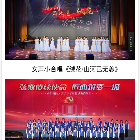
女声小合唱《绒花/山河已无恙》