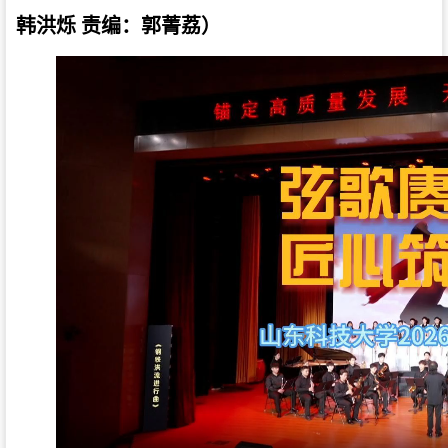
韩洪烁 责编：郭菁荔）