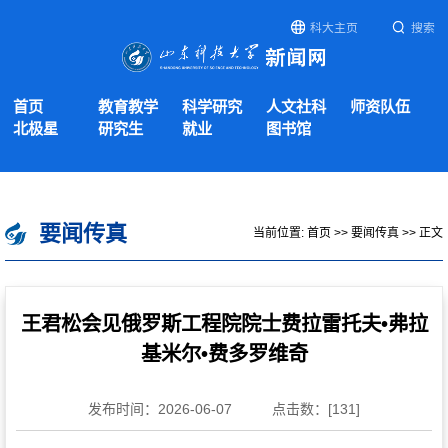
科大主页
搜索
首页
教育教学
科学研究
人文社科
师资队伍
北极星
研究生
就业
图书馆
要闻传真
当前位置:
首页
>>
要闻传真
>> 正文
王君松会见俄罗斯工程院院士费拉雷托夫•弗拉
基米尔•费多罗维奇
发布时间：2026-06-07
点击数：[
131
]