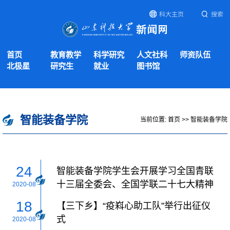
科大主页
搜索
首页
教育教学
科学研究
人文社科
师资队伍
北极星
研究生
就业
图书馆
智能装备学院
当前位置:
首页
>>
智能装备学院
24
智能装备学院学生会开展学习全国青联
十三届全委会、全国学联二十七大精神
2020-08
活动
18
【三下乡】“疫嵙心助工队”举行出征仪
式
2020-08