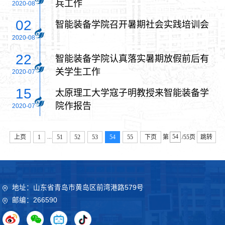
兵工作
2020-08
02
智能装备学院召开暑期社会实践培训会
2020-08
22
智能装备学院认真落实暑期放假前后有
关学生工作
2020-07
15
太原理工大学寇子明教授来智能装备学
院作报告
2020-07
...
上页
1
51
52
53
54
55
下页
第
/55页
跳转
地址：山东省青岛市黄岛区前湾港路579号
邮编：266590