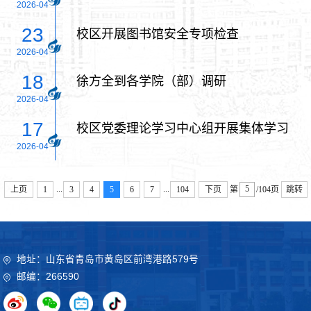
2026-04
23
校区开展图书馆安全专项检查
2026-04
18
徐方全到各学院（部）调研
2026-04
17
校区党委理论学习中心组开展集体学习
2026-04
...
...
上页
1
3
4
5
6
7
104
下页
第
/104页
跳转
地址：山东省青岛市黄岛区前湾港路579号
邮编：266590