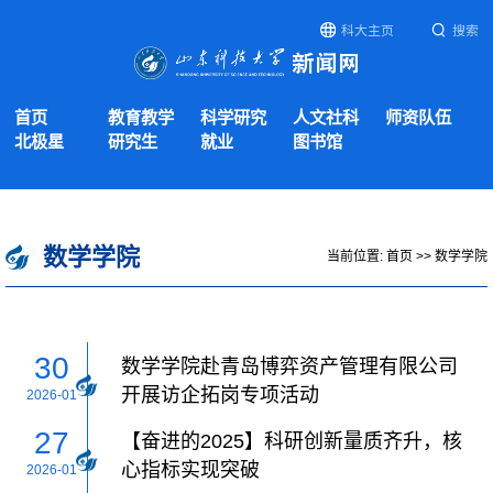
科大主页
搜索
首页
教育教学
科学研究
人文社科
师资队伍
北极星
研究生
就业
图书馆
数学学院
当前位置:
首页
>>
数学学院
30
数学学院赴青岛博弈资产管理有限公司
开展访企拓岗专项活动
2026-01
27
【奋进的2025】科研创新量质齐升，核
心指标实现突破
2026-01