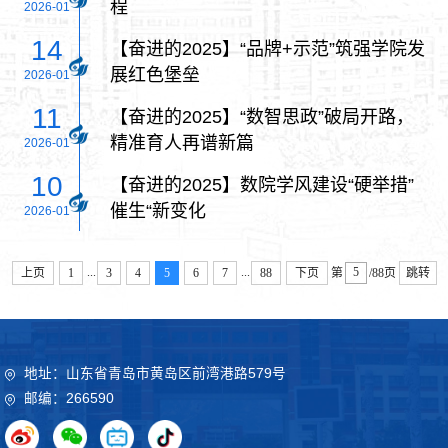
程
2026-01
14
【奋进的2025】“品牌+示范”筑强学院发
展红色堡垒
2026-01
11
【奋进的2025】“数智思政”破局开路，
精准育人再谱新篇
2026-01
10
【奋进的2025】数院学风建设“硬举措”
催生“新变化
2026-01
...
...
上页
1
3
4
5
6
7
88
下页
第
/88页
跳转
地址：山东省青岛市黄岛区前湾港路579号
邮编：266590