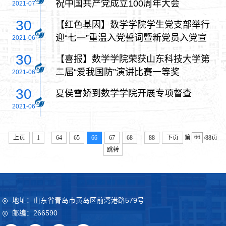
祝中国共产党成立100周年大会
2021-07
30
【红色基因】数学学院学生党支部举行
迎“七一”重温入党誓词暨新党员入党宣
2021-06
誓仪式
30
【喜报】数学学院荣获山东科技大学第
二届“爱我国防”演讲比赛一等奖
2021-06
30
夏侯雪娇到数学学院开展专项督查
2021-06
...
...
上页
1
64
65
66
67
68
88
下页
第
/88页
跳转
地址：山东省青岛市黄岛区前湾港路579号
邮编：266590