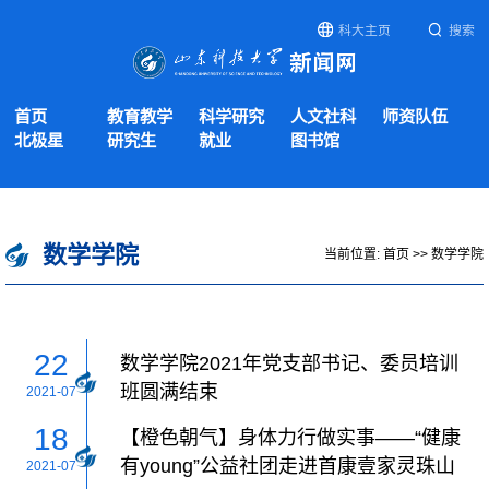
科大主页
搜索
首页
教育教学
科学研究
人文社科
师资队伍
北极星
研究生
就业
图书馆
数学学院
当前位置:
首页
>>
数学学院
22
数学学院2021年党支部书记、委员培训
班圆满结束
2021-07
18
【橙色朝气】身体力行做实事——“健康
有young”公益社团走进首康壹家灵珠山
2021-07