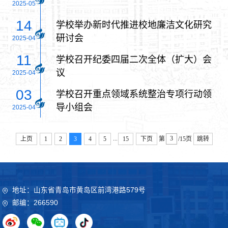
2025-05
14
学校举办新时代推进校地廉洁文化研究
研讨会
2025-04
11
学校召开纪委四届二次全体（扩大）会
议
2025-04
03
学校召开重点领域系统整治专项行动领
导小组会
2025-04
...
上页
1
2
3
4
5
15
下页
第
/15页
跳转
地址：山东省青岛市黄岛区前湾港路579号
邮编：266590