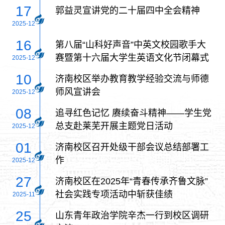
17
郭益灵宣讲党的二十届四中全会精神
2025-12
16
第八届“山科好声音”中英文校园歌手大
赛暨第十六届大学生英语文化节闭幕式
2025-12
圆满落幕
10
济南校区举办教育教学经验交流与师德
师风宣讲会
2025-12
08
追寻红色记忆 赓续奋斗精神——学生党
总支赴莱芜开展主题党日活动
2025-12
01
济南校区召开处级干部会议总结部署工
作
2025-12
27
济南校区在2025年“青春传承齐鲁文脉”
社会实践专项活动中斩获佳绩
2025-11
25
山东青年政治学院辛杰一行到校区调研