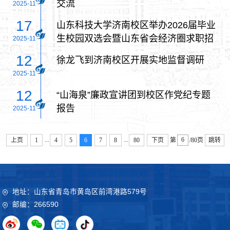
交流
2025-11
17
山东科技大学济南校区举办2026届毕业
生校园双选会暨山东省会经济圈求职招
2025-11
聘直通车（济南站）专场招聘会
12
徐龙飞到济南校区开展实地监督调研
2025-11
12
“山海泉”廉政宣讲团到校区作党纪专题
报告
2025-11
...
...
上页
1
4
5
6
7
8
80
下页
第
/80页
跳转
地址：山东省青岛市黄岛区前湾港路579号
邮编：266590