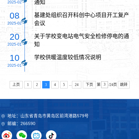
通知
2025-02
08
基建处组织召开科创中心项目开工复产
会议
2025-02
20
关于学校变电站电气安全检修停电的通
知
2025-01
10
学校供暖温度较低情况说明
2025-01
...
上页
1
2
3
4
5
24
下页
第
/24页
跳转
地址：山东省青岛市黄岛区前湾港路579号
邮编：266590