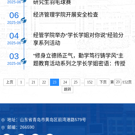
研究生羽毛球赛
2025-06
06
经济管理学院开展安全检查
2025-06
04
经管学院举办“学长学姐对你说”经验分
享系列活动
2025-06
03
“修身立德扬正气，勤学笃行铸学风”主
题教育活动系列之学长学姐密语：传授
2025-06
心得与成长之路
...
...
上页
1
21
22
23
24
25
152
下页
第
/152页
跳转
地址：山东省青岛市黄岛区前湾港路579号
邮编：266590