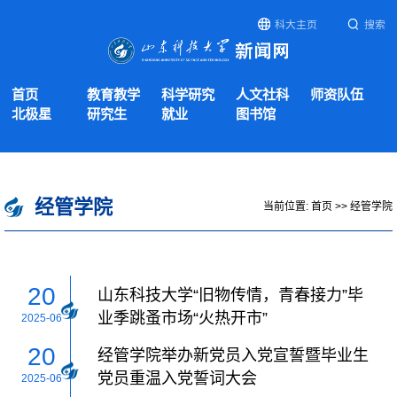
科大主页
搜索
首页
教育教学
科学研究
人文社科
师资队伍
北极星
研究生
就业
图书馆
经管学院
当前位置:
首页
>>
经管学院
20
山东科技大学“旧物传情，青春接力”毕
业季跳蚤市场“火热开市”
2025-06
20
经管学院举办新党员入党宣誓暨毕业生
党员重温入党誓词大会
2025-06