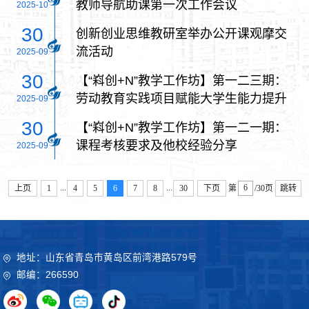
教师导航助课第一次工作会议
2025-10
30
创新创业思维教研室举办公开课观摩交
流活动
2025-09
30
【“嵙创+N”教学工作坊】第一二三期：
劳动教育实践项目赋能大学生能力提升
2025-09
30
【“嵙创+N”教学工作坊】第一二一期：
课程考核要求及他校经验分享
2025-09
...
...
上页
1
4
5
6
7
8
30
下页
第
/30页
跳转
地址：山东省青岛市黄岛区前湾港路579号
邮编：266590